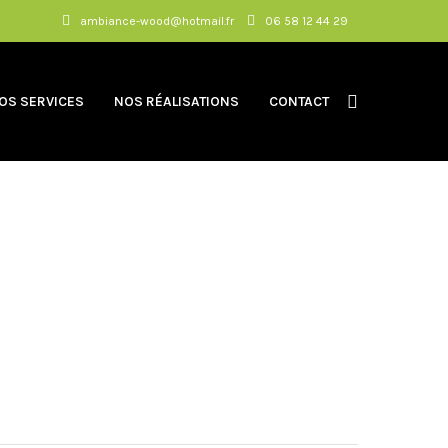
ambiance-wood@hotmail.fr
06 58 12 44 29
OS SERVICES
NOS RÉALISATIONS
CONTACT