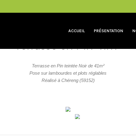
ACCUEIL
PRÉSENTATION
N
TERRASSE
Terrasse en Pin 41m²
Terrasse en Pin teintée Noir de 41m²
Pose sur lambourdes et plots réglables
Réalisé à Chéreng (59152)