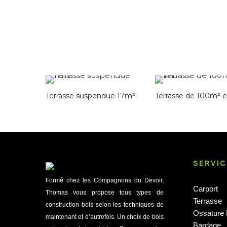
Terrasse suspendue 17m²
Terrasse de 100m² 
SERVIC
Formé chez les Compagnons du Devoir,
Carport
Thomas vous propose tous types de
Terrasse
construction bois selon les techniques de
Ossature 
maintenant et d’autrefois. Un choix de bois
Bardage