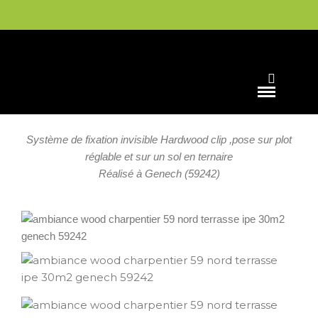
TERRASSE
Terrasse Ipe 30m²
Système de fixation invisible Hardwood clip ,pose sur plot
réglable et sur un sol en ternaire
Réalisé à Genech (59242)