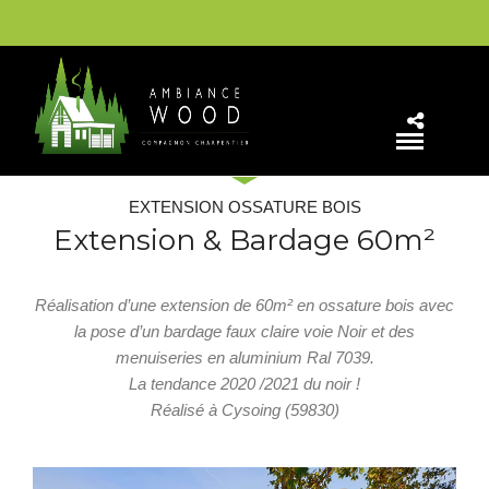
EXTENSION OSSATURE BOIS
Extension & Bardage 60m²
Réalisation d’une extension de 60m² en ossature bois avec
la pose d’un bardage faux claire voie Noir et des
menuiseries en aluminium Ral 7039.
La tendance 2020 /2021 du noir !
Réalisé à Cysoing (59830)