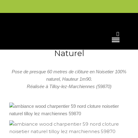
CLOTURE
Clôture en Noisetier 100%
Naturel
Pose de presque 60 metres de clôture en Noisetier 100%
naturel, Hauteur 1m90.
Réalisée à Tilloy-lez-Marchiennes (59870)