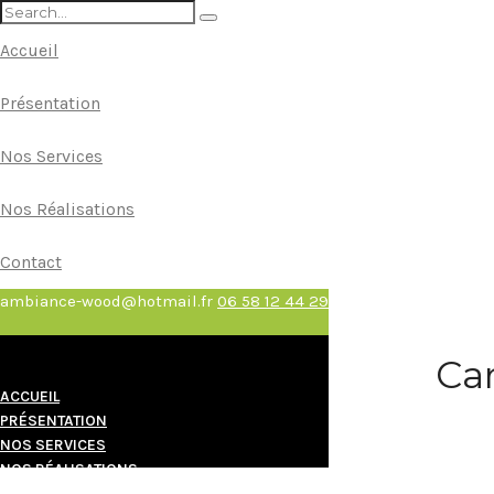
Accueil
Présentation
Nos Services
Nos Réalisations
Contact
ambiance-wood@hotmail.fr
06 58 12 44 29
Ca
ACCUEIL
PRÉSENTATION
NOS SERVICES
NOS RÉALISATIONS
CONTACT