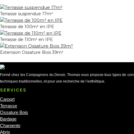
Terrasse suspendue 17m²
Terrasse de 100m² en IPE
Terrasse de 110m² en IPE
Extension Ossature Bois 39m²
Formé chez les Compagnons du Devoir, Thomas vous propose tous types de constru
techniques traditionnelles, et pour une recherche de l’esthétique.
SERVICES
Carport
Terrasse
Ossature Bois
Bardage
Charpente
Abris