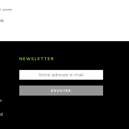
is
NEWSLETTER
-
rd