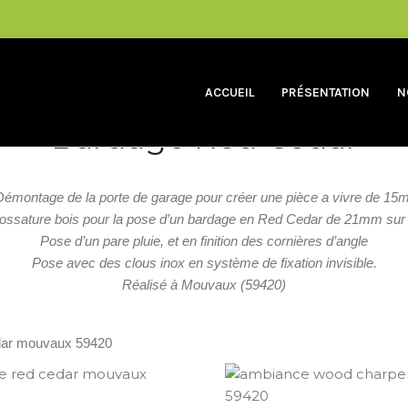
ACCUEIL
PRÉSENTATION
N
BARDAGE
Bardage Red Cedar
Démontage de la porte de garage pour créer une pièce a vivre de 15m
 ossature bois pour la pose d’un bardage en Red Cedar de 21mm sur u
Pose d’un pare pluie, et en finition des cornières d’angle
Pose avec des clous inox en système de fixation invisible.
Réalisé à Mouvaux (59420)