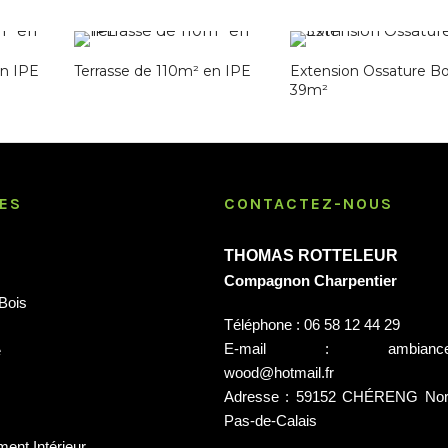
en IPE
Terrasse de 110m² en IPE
Extension Ossature Bo
39m²
ES
CONTACTEZ-NOUS
THOMAS ROTTELEUR
Compagnon Charpentier
Bois
Téléphone : 06 58 12 44 29
E-mail : ambiance
e
wood@hotmail.fr
Adresse : 59152 CHÉRENG No
Pas-de-Calais
nt Intérieur