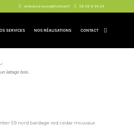
ambiance-wood@hotmail.fr
06 58 12 44 29
OS SERVICES
NOS RÉALISATIONS
CONTACT
²
n lattage bois.