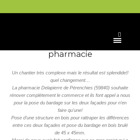
BARDAGE
Bardage bois brulé pour une
pharmacie
Un chantier très complexe mais le résultat est splendide!!
quel changement…
La pharmacie Delapierre de Pérenchies (59840) souhaite
rénover complétement le commerce et ils font appel a nous
pour la pose du bardage sur les deux façades pour n’en
faire qu’une!
Pose d’une structure en bois pour rattraper les différences
entre ces deux façades et pose du bardage en bois brulé
de 45 x 45mm.