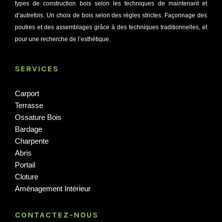
magasin lillois avec la pose d’un double panneautage pour
types de construction bois selon les techniques de maintenant et
donner un effet de profondeur.Réalisée à Hem (59510)
d’autrefois. Un choix de bois selon des règles strictes. Façonnage des
poutres et des assemblages grâce à des techniques traditionnelles, et
pour une recherche de l’esthétique.
SERVICES
Carport
Terrasse
Ossature Bois
Bardage
Charpente
Abris
Portail
Cloture
Aménagement Intérieur
CONTACTEZ-NOUS