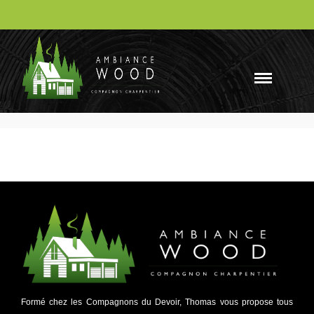
Façade
Façade en bois
FAÇADE Façade en bois Façade en bois style vieux
Formé chez les Compagnons du Devoir, Thomas vous propose tous